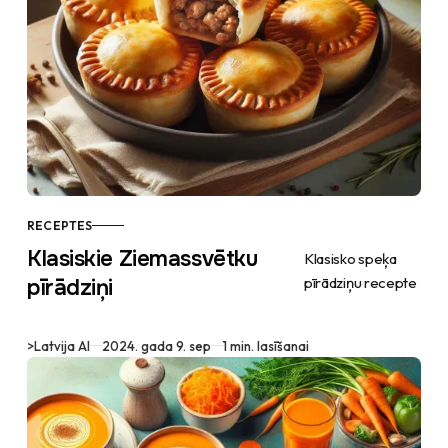
RECEPTES
Klasiskie Ziemassvētku
Klasisko speķa
pīrādziņu recepte
pīrādziņi
>
Latvija AI
2024. gada 9. sep
1 min. lasīšanai