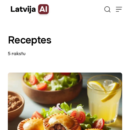
Doties uz saturu
Receptes
5
rakstu