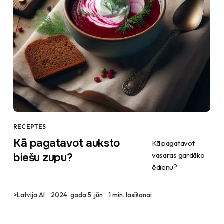
RECEPTES
Kā pagatavot auksto
Kā pagatavot
vasaras gardāko
biešu zupu?
ēdienu?
>
Latvija AI
2024. gada 5. jūn
1 min. lasīšanai