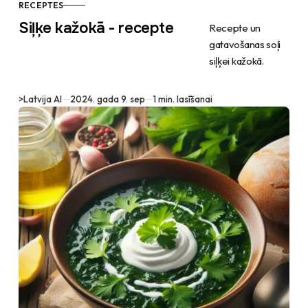
RECEPTES
Siļķe kažokā - recepte
Recepte un
gatavošanas soļi
siļķei kažokā.
>
Latvija AI
2024. gada 9. sep
1 min. lasīšanai