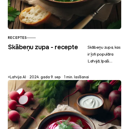
RECEPTES
Skābeņu zupa - recepte
Skābeņu zupa, kas
ir ļoti populāra
Latvijā, īpaši
pavasarī, kad
skābenes ir
>
Latvija AI
2024. gada 9. sep
1 min. lasīšanai
svaigas.