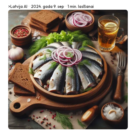
>
Latvija AI
2024. gada 9. sep
1 min. lasīšanai