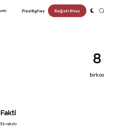
umi
Pieslēgties
Reģistrēties
8
birkas
Fakti
56
rakstu