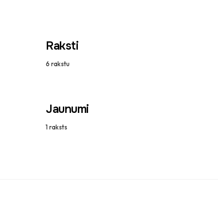
Raksti
6
rakstu
Jaunumi
1
raksts