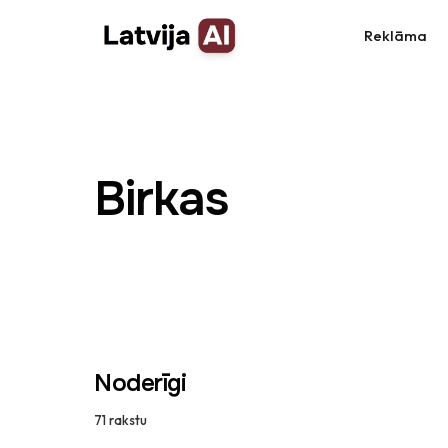
Doties uz saturu
Reklāma
Birkas
Noderīgi
71
rakstu