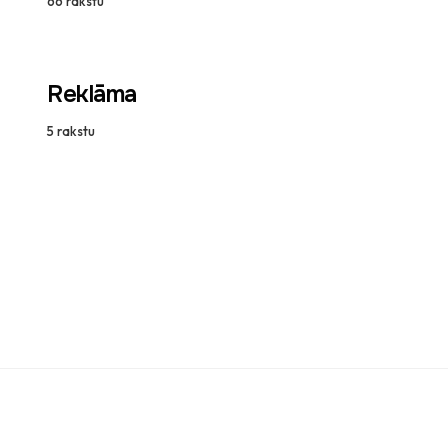
66
rakstu
Reklāma
5
rakstu