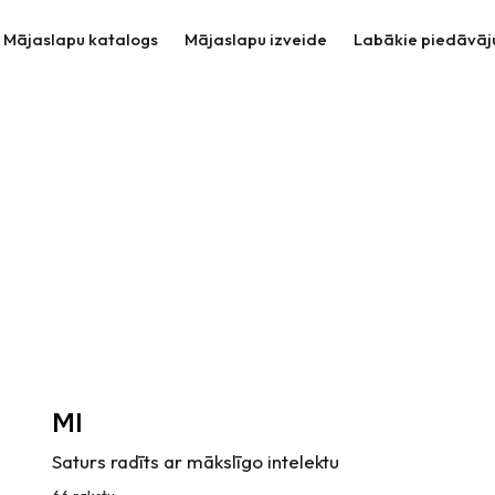
Mājaslapu katalogs
Mājaslapu izveide
Labākie piedāvāj
MI
Saturs radīts ar mākslīgo intelektu