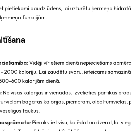
et pietiekami daudz ūdens, lai uzturētu ķermeņa hidratāc
m ķermeņa funkcijām.
aitīšana
ieciešamība
: Vidēji vīriešiem dienā nepieciešams apmēr
 - 2000 kaloriju. Lai zaudētu svaru, ieteicams samazi
 500-600 kalorijām dienā.
i
: Ne visas kalorijas ir vienādas. Izvēlieties pārtikas prod
urvielām bagātas kalorijas, piemēram, olbaltumvielas, 
veselīgus taukus.
enasgrāmata
: Pierakstiet visu, ko ēdat un dzerat, lai vie