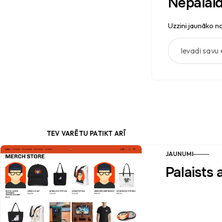
Nepalai
Uzzini jaunāko no
Ievadi savu e
TEV VARĒTU PATIKT ARĪ
JAUNUMI
Palaists 