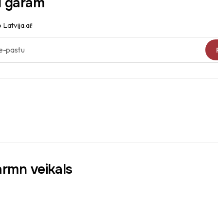
d garām
 Latvija.ai!
-pastu
armn veikals