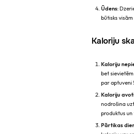
Ūdens
: Dzeri
būtisks visā
Kaloriju sk
Kaloriju nep
bet sievietēm
par aptuveni
Kaloriju avot
nodrošina uzt
produktus un 
Pārtikas di