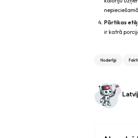
kaloriju uzņe
nepieciešamā
Pārtikas eti
ir katrā porci
Noderīgi
Fakti
Autor
Latvi