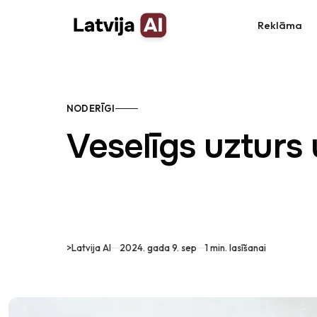
Doties uz saturu
Reklāma
NODERĪGI
Veselīgs uzturs 
>
Latvija AI
2024. gada 9. sep
1 min. lasīšanai