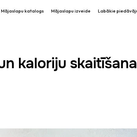
Mājaslapu katalogs
Mājaslapu izveide
Labākie piedāvāj
un kaloriju skaitīšan