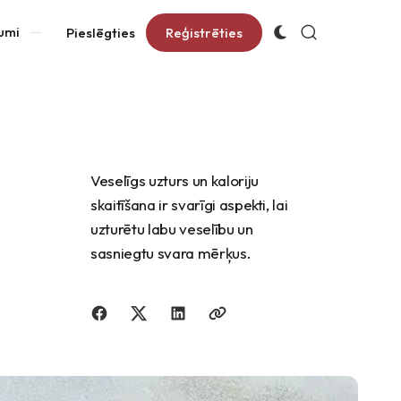
umi
Pieslēgties
Reģistrēties
a
Veselīgs uzturs un kaloriju
skaitīšana ir svarīgi aspekti, lai
uzturētu labu veselību un
sasniegtu svara mērķus.
Dalīties ar draugiem