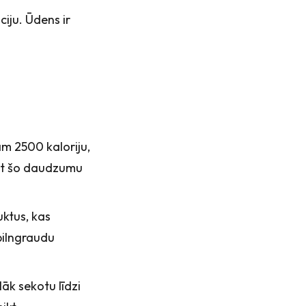
iju. Ūdens ir
am 2500 kaloriju,
nāt šo daudzumu
uktus, kas
pilngraudu
glāk sekotu līdzi