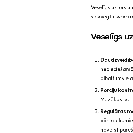
Veselīgs uzturs un
sasniegtu svara mē
Veselīgs uz
Daudzveidīb
nepieciešamās
olbaltumviela
Porciju kontr
Mazākas porci
Regulāras ma
pārtraukumiem
novērst pārē