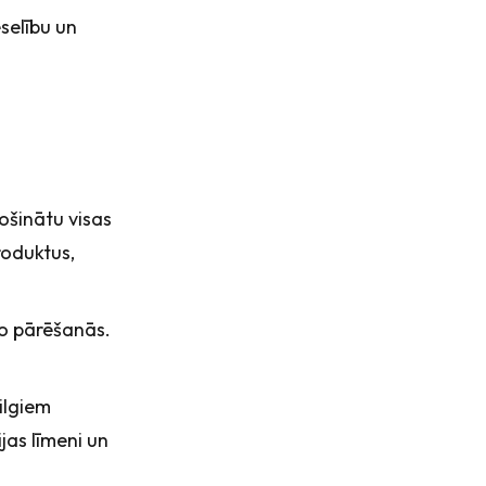
eselību un
rošinātu visas
roduktus,
 no pārēšanās.
 ilgiem
jas līmeni un