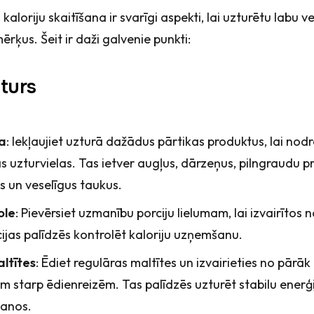
 kaloriju skaitīšana ir svarīgi aspekti, lai uzturētu labu v
rķus. Šeit ir daži galvenie punkti:
turs
a
: Iekļaujiet uzturā dažādus pārtikas produktus, lai nod
 uzturvielas. Tas ietver augļus, dārzeņus, pilngraudu p
s un veselīgus taukus.
ole
: Pievērsiet uzmanību porciju lielumam, lai izvairītos
jas palīdzēs kontrolēt kaloriju uzņemšanu.
ltītes
: Ēdiet regulāras maltītes un izvairieties no pārāk
 starp ēdienreizēm. Tas palīdzēs uzturēt stabilu enerģi
šanos.