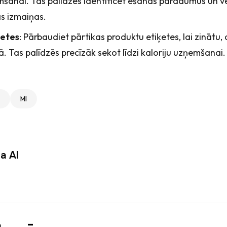
mšanai. Tas palīdzēs identificēt ēšanas paradumus un ve
s izmaiņas.
ķetes
: Pārbaudiet pārtikas produktu etiķetes, lai zinātu, 
jā. Tas palīdzēs precīzāk sekot līdzi kaloriju uzņemšanai.
MI
s:
ja AI