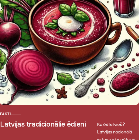
FAKTI
Latvijas tradicionālie ēdieni
Ko ēd latvieši?
Latvijas nacionālā
virtuve ir bagāta un