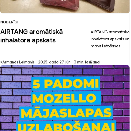
NODERĪGI
AIRTANG aromātiskā
AIRTANG aromātiskā
inhalatora apskats un
inhalatora apskats
mana lietošanas
pieredze.
>
Armands Leimanis
2025. gada 27. jūn
3 min. lasīšanai