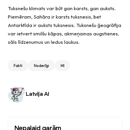
Tuksnešu klimats var būt gan karsts, gan auksts.
Piemēram, Sahāra ir karsts tuksnesis, bet
Antarktīda ir auksts tuksnesis. Tuksnešu ģeogrāfija
var ietvert smilšu kāpas, akmeņainas augstienes,
sāls līdzenumus un ledus laukus.
Fakti
Noderīgi
MI
Autors:
Latvija AI
Nepalaid garām