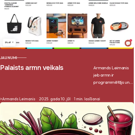
JAUNUMI
Palaists armn veikals
Armands Leimanis
jeb armn ir
programmētājs un
mūziķis, kas nupat
palaidis savu
>
Armands Leimanis
2025. gada 10. jūl
1 min. lasīšanai
interneta veikalu.