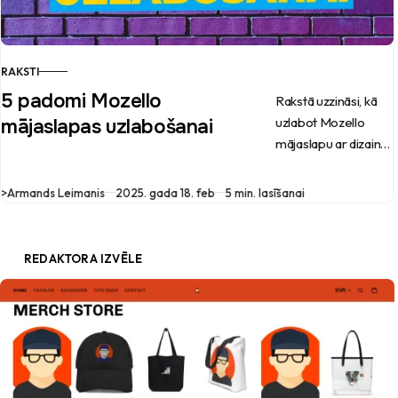
RAKSTI
5 padomi Mozello
Rakstā uzzināsi, kā
uzlabot Mozello
mājaslapas uzlabošanai
mājaslapu ar dizaina
pielāgošanu, kā
saspiest attēlus, ko
>
Armands Leimanis
2025. gada 18. feb
5 min. lasīšanai
lietot Google
analītikas vietā un kā
iestatīt pareizus
REDAKTORA IZVĒLE
meta tagus.