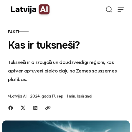
Doties uz saturu
FAKTI
Kas ir tuksneši?
Tuksneši ir aizraujoši un daudzveidīgi reģioni, kas
aptver aptuveni piekto daļu no Zemes sauszemes
platības.
>
Latvija AI
2024. gada 17. sep
1 min. lasīšanai
Dalīties ar draugiem