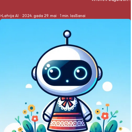
daudzveidīga, kas ir
veidojusies gadsimtu
>
Latvija AI
2024. gada 29. mai
1 min. lasīšanai
gaitā, balstoties uz
vietējiem
produktiem un
tradīcijām.