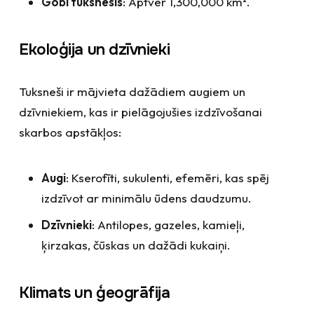
Gobi tuksnesis
: Aptver 1,300,000 km².
Ekoloģija un dzīvnieki
Tuksneši ir mājvieta dažādiem augiem un
dzīvniekiem, kas ir pielāgojušies izdzīvošanai
skarbos apstākļos:
Augi
: Kserofīti, sukulenti, efemēri, kas spēj
izdzīvot ar minimālu ūdens daudzumu.
Dzīvnieki
: Antilopes, gazeles, kamieļi,
ķirzakas, čūskas un dažādi kukaiņi.
Klimats un ģeogrāfija