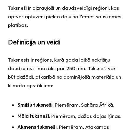
Tuksneši ir aizraujoši un daudzveidīgi reģioni, kas
aptver aptuveni piekto daļu no Zemes sauszemes
platības.
Definīcija un veidi
Tuksnesis ir reģions, kurā gada laikā nokrišņu
daudzums ir mazāks par 250 mm. Tuksneši var
būt dažādi, atkarībā no dominējošā materiāla un
klimata apstākļiem:
Smilšu tuksneši
: Piemēram, Sahāra Āfrikā.
Māla tuksneši
: Piemēram, dažas daļas Ķīnas.
Akmens tuksneši
: Piemēram, Atakamas