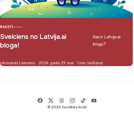
RAKSTI
Sveiciens no Latvija.ai
Kas ir Latvija.ai
blogs?
bloga!
>
Armands Leimanis
2024. gada 29. mai
1 min. lasīšanai
© 2026
Sociālais kods