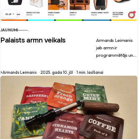
JAUNUMI
Palaists armn veikals
Armands Leimanis
jeb armn ir
programmētājs un
mūziķis, kas nupat
palaidis savu
>
Armands Leimanis
2025. gada 10. jūl
1 min. lasīšanai
interneta veikalu.