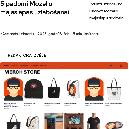
5 padomi Mozello
Rakstā uzzināsi, kā
uzlabot Mozello
mājaslapas uzlabošanai
mājaslapu ar dizaina
pielāgošanu, kā
saspiest attēlus, ko
>
Armands Leimanis
2025. gada 18. feb
5 min. lasīšanai
lietot Google
analītikas vietā un kā
iestatīt pareizus
REDAKTORA IZVĒLE
meta tagus.