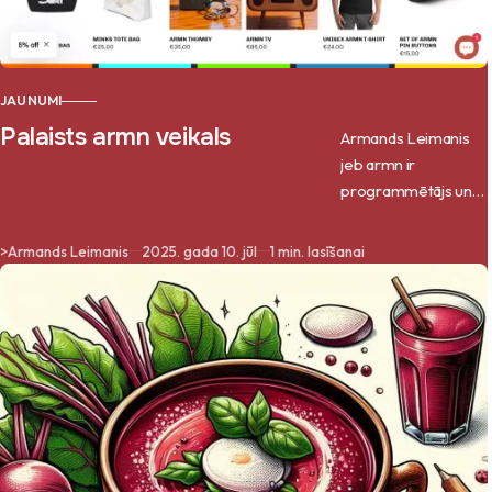
JAUNUMI
Palaists armn veikals
Armands Leimanis
jeb armn ir
programmētājs un
mūziķis, kas nupat
palaidis savu
>
Armands Leimanis
2025. gada 10. jūl
1 min. lasīšanai
interneta veikalu.