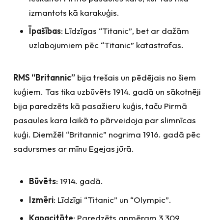
izmantots kā karakuģis.
Īpašības
: Līdzīgas “Titanic”, bet ar dažām
uzlabojumiem pēc “Titanic” katastrofas.
RMS “Britannic”
bija trešais un pēdējais no šiem
kuģiem. Tas tika uzbūvēts 1914. gadā un sākotnēji
bija paredzēts kā pasažieru kuģis, taču Pirmā
pasaules kara laikā to pārveidoja par slimnīcas
kuģi. Diemžēl “Britannic” nogrima 1916. gadā pēc
sadursmes ar mīnu Egejas jūrā.
Būvēts
: 1914. gadā.
Izmēri
: Līdzīgi “Titanic” un “Olympic”.
Kapacitāte
: Paredzēts apmēram 3,309