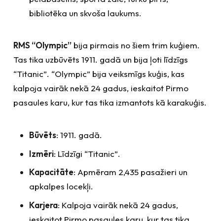
bibliotēka un skvoša laukums.
RMS “Olympic”
bija pirmais no šiem trim kuģiem.
Tas tika uzbūvēts 1911. gadā un bija ļoti līdzīgs
“Titanic”. “Olympic” bija veiksmīgs kuģis, kas
kalpoja vairāk nekā 24 gadus, ieskaitot Pirmo
pasaules karu, kur tas tika izmantots kā karakuģis.
Būvēts
: 1911. gadā.
Izmēri
: Līdzīgi “Titanic”.
Kapacitāte
: Apmēram 2,435 pasažieri un
apkalpes locekļi.
Karjera
: Kalpoja vairāk nekā 24 gadus,
ieskaitot Pirmo pasaules karu, kur tas tika