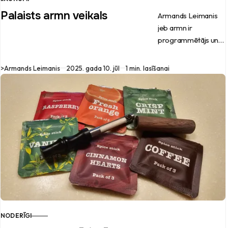
Palaists armn veikals
Armands Leimanis
jeb armn ir
programmētājs un
mūziķis, kas nupat
palaidis savu
>
Armands Leimanis
2025. gada 10. jūl
1 min. lasīšanai
interneta veikalu.
NODERĪGI