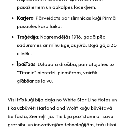
pasažieriem un apkalpes locekļiem.
Karjera
: Pārveidots par slimnīcas kuģi Pirmā
pasaules kara laikā.
Traģēdija
: Nogremdējās 1916. gadā pēc
sadursmes ar mīnu Egejas jūrā. Bojā gāja 30
cilvēki.
Īpašības
: Uzlabota drošība, pamatojoties uz
“Titanic” pieredzi, piemēram, vairāk
glābšanas laivu.
Visi trīs kuģi bija daļa no White Star Line flotes un
tika uzbūvēti Harland and Wolff kuģu būvētavā
Belfāstā, Ziemeļīrijā. Tie bija pazīstami ar savu
greznību un inovatīvajām tehnoloģijām, taču tikai