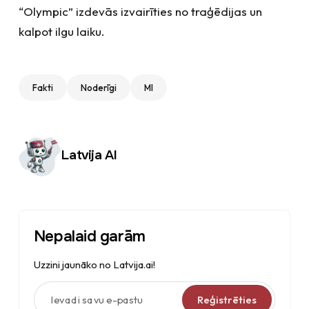
“Olympic” izdevās izvairīties no traģēdijas un
kalpot ilgu laiku.
Fakti
Noderīgi
MI
Autors:
Latvija AI
Nepalaid garām
Uzzini jaunāko no Latvija.ai!
Ievadi savu e-pastu
Reģistrēties