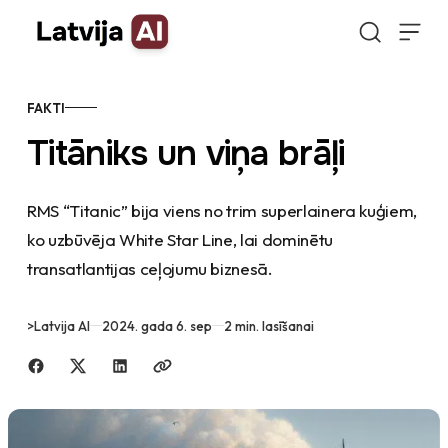
Doties uz saturu
FAKTI
Titāniks un viņa brāļi
RMS “Titanic” bija viens no trim superlainera kuģiem,
ko uzbūvēja White Star Line, lai dominētu
transatlantijas ceļojumu biznesā.
>
Latvija AI
2024. gada 6. sep
2 min. lasīšanai
Dalīties ar draugiem