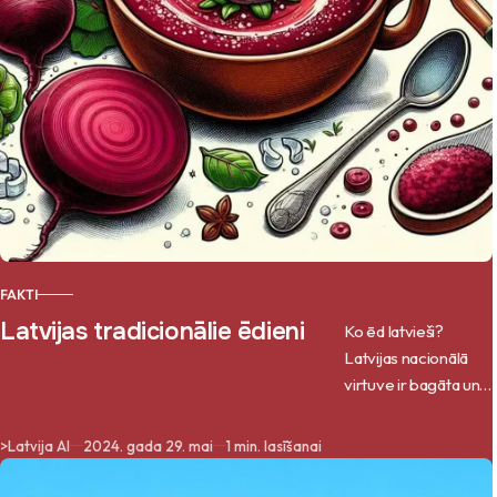
FAKTI
Latvijas tradicionālie ēdieni
Ko ēd latvieši?
Latvijas nacionālā
virtuve ir bagāta un
daudzveidīga, kas ir
veidojusies gadsimtu
>
Latvija AI
2024. gada 29. mai
1 min. lasīšanai
gaitā, balstoties uz
vietējiem