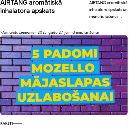
AIRTANG aromātiskā
AIRTANG aromātiskā
inhalatora apskats un
inhalatora apskats
mana lietošanas
pieredze.
>
Armands Leimanis
2025. gada 27. jūn
3 min. lasīšanai
RAKSTI