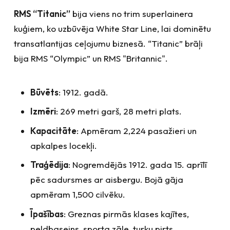
RMS “Titanic”
bija viens no trim superlainera
kuģiem, ko uzbūvēja White Star Line, lai dominētu
transatlantijas ceļojumu biznesā. “Titanic” brāļi
bija RMS “Olympic” un RMS "Britannic".
Būvēts
: 1912. gadā.
Izmēri
: 269 metri garš, 28 metri plats.
Kapacitāte
: Apmēram 2,224 pasažieri un
apkalpes locekļi.
Traģēdija
: Nogremdējās 1912. gada 15. aprīlī
pēc sadursmes ar aisbergu. Bojā gāja
apmēram 1,500 cilvēku.
Īpašības
: Greznas pirmās klases kajītes,
peldbaseins, sporta zāle, turku pirts,