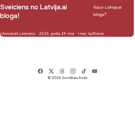
Sveiciens no Latvija.ai
Kas ir Latvija.ai
blogs?
bloga!
>
Armands Leimanis
2024. gada 29. mai
1 min. lasīšanai
© 2026
Sociālais kods