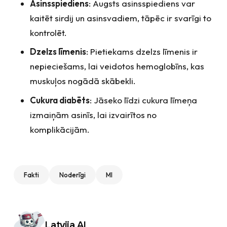
Asinsspiediens
: Augsts asinsspiediens var
kaitēt sirdij un asinsvadiem, tāpēc ir svarīgi to
kontrolēt.
Dzelzs līmenis
: Pietiekams dzelzs līmenis ir
nepieciešams, lai veidotos hemoglobīns, kas
muskuļos nogādā skābekli.
Cukura diabēts
: Jāseko līdzi cukura līmeņa
izmaiņām asinīs, lai izvairītos no
komplikācijām.
Fakti
Noderīgi
MI
Autors:
Latvija AI