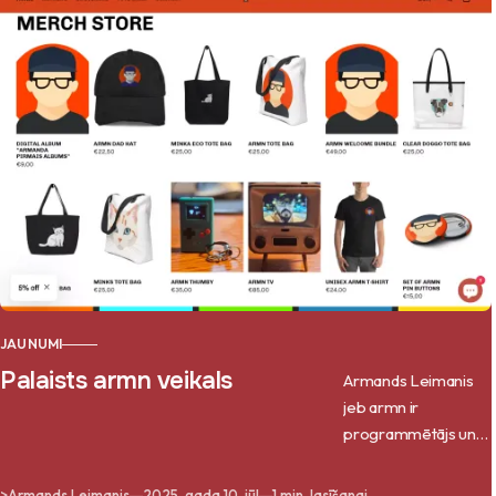
JAUNUMI
Palaists armn veikals
Armands Leimanis
jeb armn ir
programmētājs un
mūziķis, kas nupat
palaidis savu
>
Armands Leimanis
2025. gada 10. jūl
1 min. lasīšanai