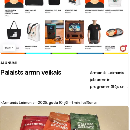
JAUNUMI
Palaists armn veikals
Armands Leimanis
jeb armn ir
programmētājs un
mūziķis, kas nupat
palaidis savu
>
Armands Leimanis
2025. gada 10. jūl
1 min. lasīšanai
interneta veikalu.