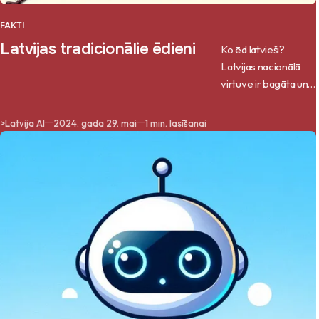
FAKTI
Latvijas tradicionālie ēdieni
Ko ēd latvieši?
Latvijas nacionālā
virtuve ir bagāta un
daudzveidīga, kas ir
veidojusies gadsimtu
>
Latvija AI
2024. gada 29. mai
1 min. lasīšanai
gaitā, balstoties uz
vietējiem
produktiem un
tradīcijām.