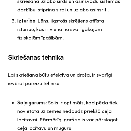
skriešana uzlabo sirds un asinsvadu sistēmas
darbību, stiprina sirdi un uzlabo asinsriti.
Izturība
: Lēns, ilgstošs skrējiens attīsta
izturību, kas ir viena no svarīgākajām
fiziskajām īpašībām.
Skriešanas tehnika
Lai skriešana būtu efektīva un droša, ir svarīgi
ievērot pareizu tehniku:
Soļa garums
: Solis ir optimāls, kad pēda tiek
novietota uz zemes nedaudz priekšā ceļa
locītavai. Pārmērīgi garš solis var pārslogot
ceļa locītavu un muguru.