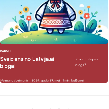
RAKSTI
Sveiciens no Latvija.ai
Kas ir Latvija.ai
blogs?
bloga!
>
Armands Leimanis
2024. gada 29. mai
1 min. lasīšanai