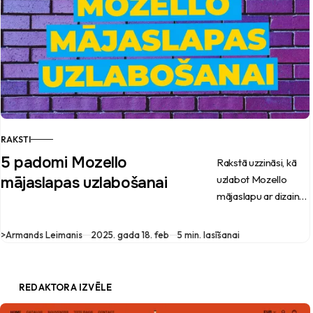
RAKSTI
5 padomi Mozello
Rakstā uzzināsi, kā
uzlabot Mozello
mājaslapas uzlabošanai
mājaslapu ar dizaina
pielāgošanu, kā
saspiest attēlus, ko
>
Armands Leimanis
2025. gada 18. feb
5 min. lasīšanai
lietot Google
analītikas vietā un kā
iestatīt pareizus
REDAKTORA IZVĒLE
meta tagus.