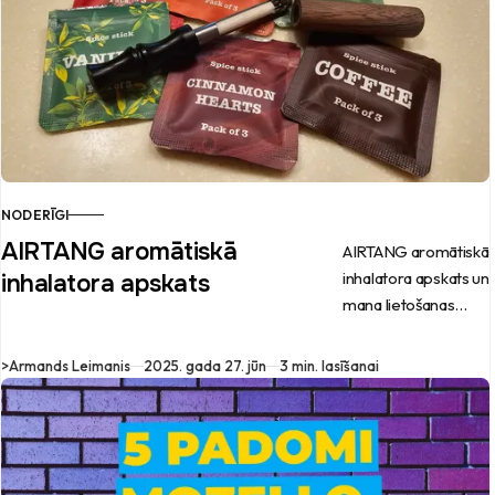
NODERĪGI
AIRTANG aromātiskā
AIRTANG aromātiskā
inhalatora apskats un
inhalatora apskats
mana lietošanas
pieredze.
>
Armands Leimanis
2025. gada 27. jūn
3 min. lasīšanai