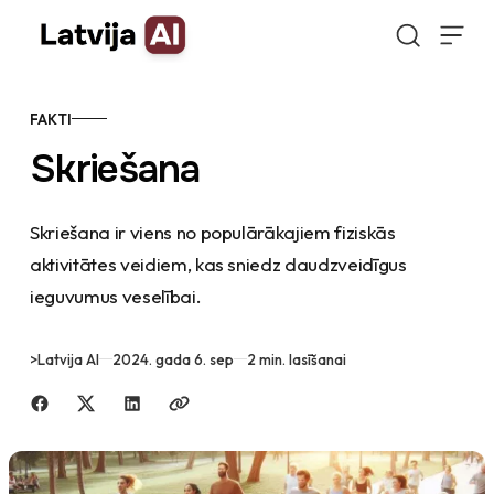
Doties uz saturu
FAKTI
Skriešana
Skriešana ir viens no populārākajiem fiziskās
aktivitātes veidiem, kas sniedz daudzveidīgus
ieguvumus veselībai.
>
Latvija AI
2024. gada 6. sep
2 min. lasīšanai
Dalīties ar draugiem