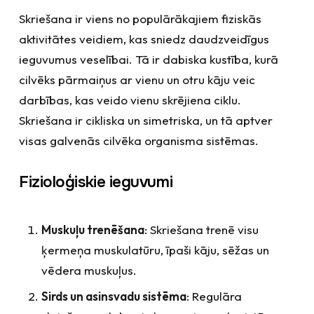
Skriešana ir viens no populārākajiem fiziskās
aktivitātes veidiem, kas sniedz daudzveidīgus
ieguvumus veselībai. Tā ir dabiska kustība, kurā
cilvēks pārmaiņus ar vienu un otru kāju veic
darbības, kas veido vienu skrējiena ciklu.
Skriešana ir cikliska un simetriska, un tā aptver
visas galvenās cilvēka organisma sistēmas.
Fizioloģiskie ieguvumi
Muskuļu trenēšana
: Skriešana trenē visu
ķermeņa muskulatūru, īpaši kāju, sēžas un
vēdera muskuļus.
Sirds un asinsvadu sistēma
: Regulāra